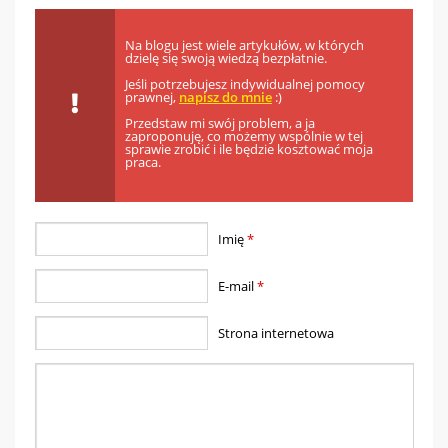
Na blogu jest wiele artykułów, w których
dzielę się swoją wiedzą bezpłatnie.
Jeśli potrzebujesz indywidualnej pomocy
prawnej,
napisz do mnie
:)
Przedstaw mi swój problem, a ja
zaproponuję, co możemy wspólnie w tej
sprawie zrobić i ile będzie kosztować moja
praca.
Imię
*
E-mail
*
Strona internetowa