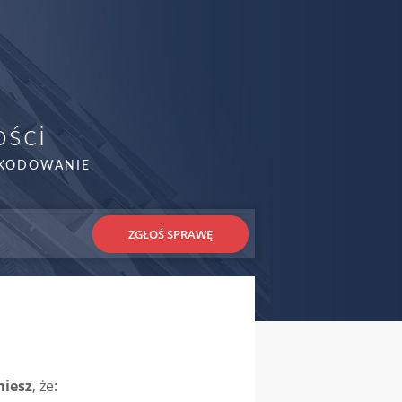
ości
ZKODOWANIE
ZGŁOŚ SPRAWĘ
iesz
, że: