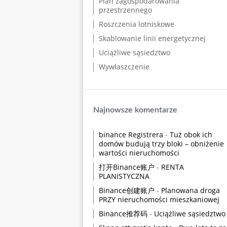
Plan zagospodarowania
przestrzennego
Roszczenia lotniskowe
Skablowanie linii energetycznej
Uciążliwe sąsiedztwo
Wywłaszczenie
Najnowsze komentarze
binance Registrera
-
Tuż obok ich
domów budują trzy bloki – obniżenie
wartości nieruchomości
打开Binance账户
-
RENTA
PLANISTYCZNA
Binance创建账户
-
Planowana droga
PRZY nieruchomości mieszkaniowej
Binance推荐码
-
Uciążliwe sąsiedztwo