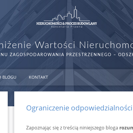
iżenie Wartości Nieruchom
ANU ZAGOSPODAROWANIA PRZESTRZENNEGO – ODS
O BLOGU
KONTAKT
Ograniczenie odpowiedzialności
Zapoznając się z treścią niniejszego bloga
rozum