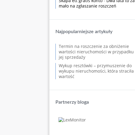
Skapa ett gratis konto
-
Dwa lata to za
mało na zgłaszanie roszczeń
Najpopularniejsze artykuły
Termin na roszczenie za obniżenie
wartości nieruchomości w przypadku
jej sprzedaży
Wykup resztówki – przymuszenie do
wykupu nieruchomości, która straciła
wartość
Partnerzy bloga